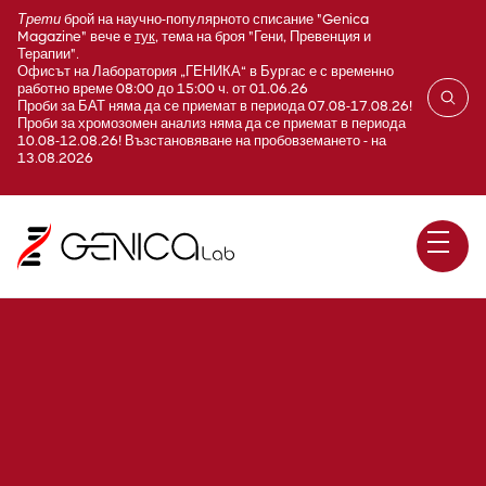
Трети
брой на научно-популярното списание "Genica
Magazine" вече е
тук
, тема на броя "Гени, Превенция и
Терапии".
Офисът на Лаборатория „ГЕНИКА“ в Бургас е с временно
работно време 08:00 до 15:00 ч. от 01.06.26
Проби за БАТ няма да се приемат в периода 07.08-17.08.26!
Проби за хромозомен анализ няма да се приемат в периода
10.08-12.08.26! Възстановяване на пробовземането - на
13.08.2026