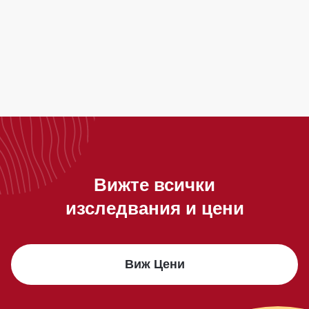
Бионаличен тестостерон
сектор Клинична лаборатория
Вижте всички
изследвания и цени
Виж Цени